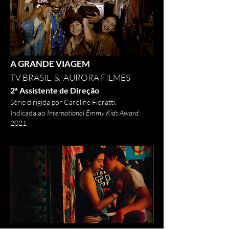
A GRANDE VIAGEM
TV BRASIL & AURORA FILMES
2ª Assistente de Direção
Série
dirigida por Caroline Fioratti.
Indicada ao
International Emmy Kids Award.
2021