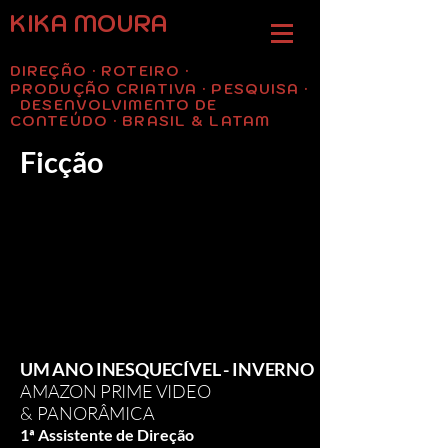
KIKA MOURA
DIREÇÃO · ROTEIRO ·
PRODUÇÃO CRIATIVA · PESQUISA ·
DESENVOLVIMENTO DE
CONTEÚDO · BRASIL & LATAM
Ficção
UM ANO INESQUECÍVEL - INVERNO
AMAZON PRIME VIDEO
& PANORÂMICA
1ª Assistente de Direção